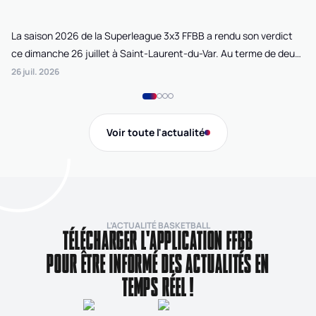
La saison 2026 de la Superleague 3x3 FFBB a rendu son verdict
Le
ce dimanche 26 juillet à Saint-Laurent-du-Var. Au terme de deux
La
journées de compétition disputées sur la plage Cousteau, Lille
di
26 juil. 2026
24 
Loko 3x3 chez les féminines et Bordeaux Ballistik chez les
Ju
masculins ont remporté l'Open de France 3x3 FFBB.
Na
Gi
Voir toute l'actualité
de
L’ACTUALITÉ BASKETBALL
TÉLÉCHARGER L'APPLICATION FFBB
POUR ÊTRE INFORMÉ DES ACTUALITÉS EN
TEMPS RÉEL !