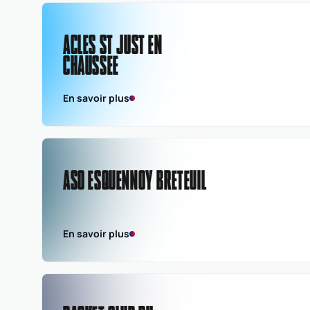
masculine seniors -
Division 3
ACLES ST JUST EN
CHAUSSEE
En savoir plus
ASO ESQUENNOY BRETEUIL
En savoir plus