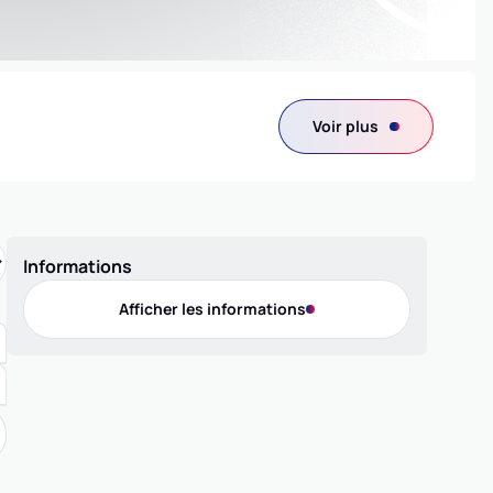
Voir plus
Informations
Afficher les informations
Contact
Téléphone
03 44 24 66 61
Adresse
2 bis rue du Général de Gaulle, 60180 NOGENT-SUR-OISE