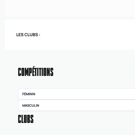
LES CLUBS :
COMPÉTITIONS
FÉMININ
Pré régionale
MASCULIN
féminine
Départementale
CLUBS
masculine seniors -
Division 2
Départementale