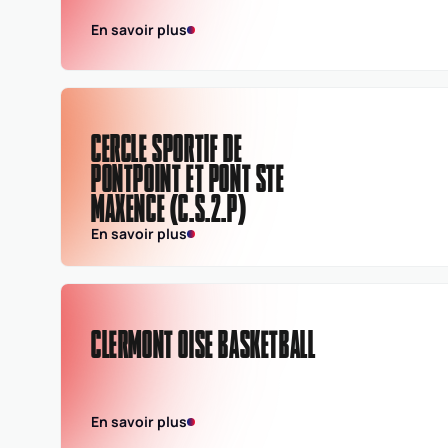
En savoir plus
CERCLE SPORTIF DE
PONTPOINT ET PONT STE
MAXENCE (C.S.2.P)
En savoir plus
CLERMONT OISE BASKETBALL
En savoir plus