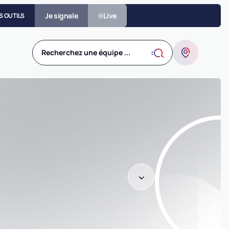
Je signale
Live
S OUTILS
Recherchez une équipe ...