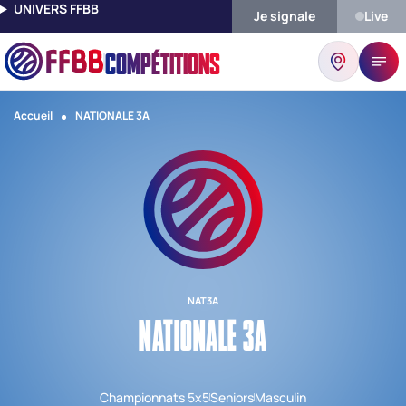
UNIVERS FFBB
Je signale
Live
COMPÉTITIONS
Accueil
NATIONALE 3A
NAT3A
NATIONALE 3A
Championnats 5x5
Seniors
Masculin