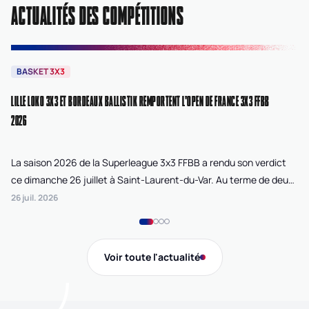
ACTUALITÉS DES COMPÉTITIONS
BASKET 3X3
B
LILLE LOKO 3X3 ET BORDEAUX BALLISTIK REMPORTENT L'OPEN DE FRANCE 3X3 FFBB
NA
2026
La saison 2026 de la Superleague 3x3 FFBB a rendu son verdict
Le
ce dimanche 26 juillet à Saint-Laurent-du-Var. Au terme de deux
La
journées de compétition disputées sur la plage Cousteau, Lille
di
26 juil. 2026
24 
Loko 3x3 chez les féminines et Bordeaux Ballistik chez les
Ju
masculins ont remporté l'Open de France 3x3 FFBB.
Na
Gi
Voir toute l'actualité
de