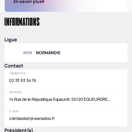
En savoir plus
INFORMATIONS
Ligue
NOR
NORMANDIE
Contact
Téléphone
02 33 93 34 76
Adresse
14 Rue de la République Equeurdr, 50120 EQUEURDREVILLE-HAINNEVILLE
E-mail
cdmbasket@wanadoo.fr
Président(e)