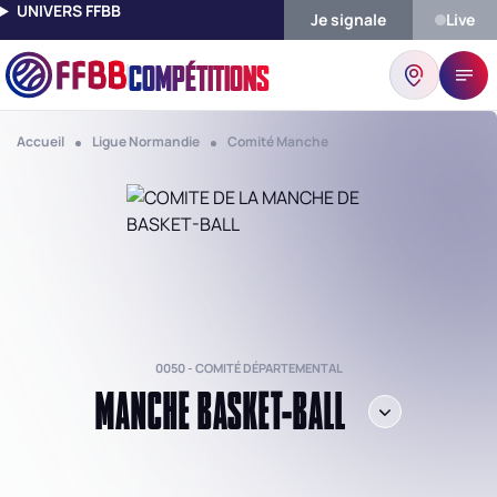
UNIVERS FFBB
Je signale
Live
COMPÉTITIONS
Accueil
Ligue Normandie
Comité Manche
0050 - COMITÉ DÉPARTEMENTAL
MANCHE BASKET-BALL