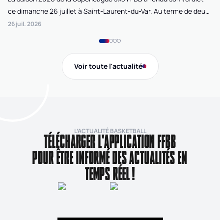
ce dimanche 26 juillet à Saint-Laurent-du-Var. Au terme de deux
La
journées de compétition disputées sur la plage Cousteau, Lille
di
26 juil. 2026
24 
Loko 3x3 chez les féminines et Bordeaux Ballistik chez les
Ju
masculins ont remporté l'Open de France 3x3 FFBB.
Na
Gi
Voir toute l'actualité
de
L’ACTUALITÉ BASKETBALL
TÉLÉCHARGER L'APPLICATION FFBB
POUR ÊTRE INFORMÉ DES ACTUALITÉS EN
TEMPS RÉEL !