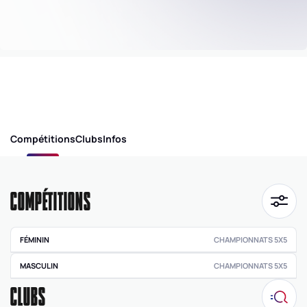
Compétitions
Clubs
Infos
COMPÉTITIONS
FÉMININ
CHAMPIONNATS 5X5
Pré régionale
MASCULIN
CHAMPIONNATS 5X5
féminine
CLUBS
Pré régionale
masculine