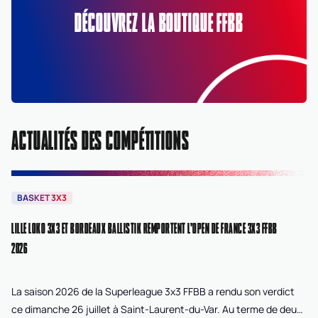
DÉCOUVREZ LA BOUTIQUE FFBB
ACTUALITÉS DES COMPÉTITIONS
BASKET 3X3
B
LILLE LOKO 3X3 ET BORDEAUX BALLISTIK REMPORTENT L'OPEN DE FRANCE 3X3 FFBB
NA
2026
La saison 2026 de la Superleague 3x3 FFBB a rendu son verdict
Le
ce dimanche 26 juillet à Saint-Laurent-du-Var. Au terme de deux
La