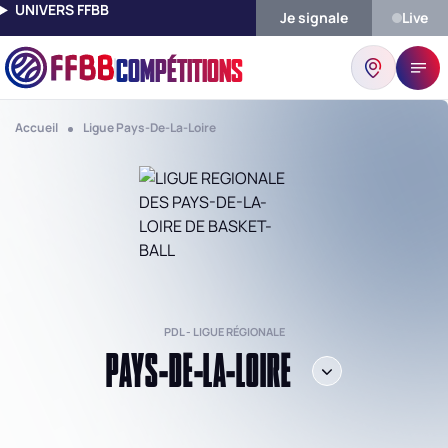
UNIVERS FFBB
Je signale
Live
COMPÉTITIONS
Accueil
Ligue Pays-De-La-Loire
PDL - LIGUE RÉGIONALE
PAYS-DE-LA-LOIRE