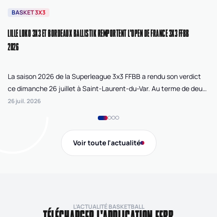
BASKET 3X3
B
LILLE LOKO 3X3 ET BORDEAUX BALLISTIK REMPORTENT L'OPEN DE FRANCE 3X3 FFBB
NA
2026
La saison 2026 de la Superleague 3x3 FFBB a rendu son verdict
Le
ce dimanche 26 juillet à Saint-Laurent-du-Var. Au terme de deux
La
journées de compétition disputées sur la plage Cousteau, Lille
di
26 juil. 2026
24 
Loko 3x3 chez les féminines et Bordeaux Ballistik chez les
Ju
masculins ont remporté l'Open de France 3x3 FFBB.
Na
Gi
Voir toute l'actualité
de
L’ACTUALITÉ BASKETBALL