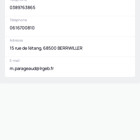
0389763865
Téléphone
0616700810
Adresse
15 rue de l'étang, 68500 BERRWILLER
E-mail
m.parageaud@lrgeb.fr