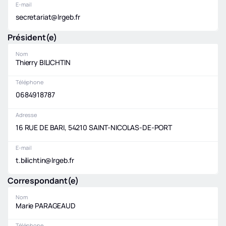
E-mail
secretariat@lrgeb.fr
Président(e)
Nom
Thierry BILICHTIN
Téléphone
0684918787
Adresse
16 RUE DE BARI, 54210 SAINT-NICOLAS-DE-PORT
E-mail
t.bilichtin@lrgeb.fr
Correspondant(e)
Nom
Marie PARAGEAUD
Téléphone