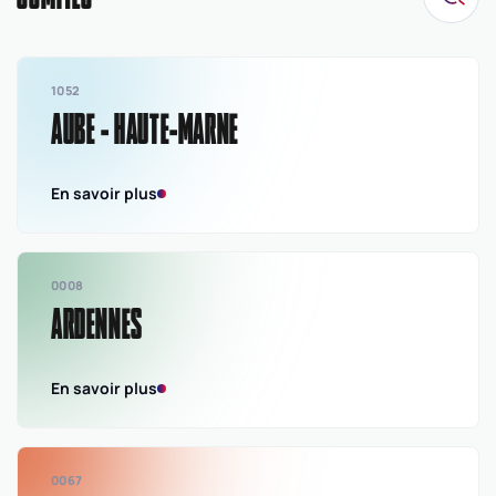
Masculins
17 -
- T1
Amicale
groupe
1052
16 -
NMU18
AUBE - HAUTE-MARNE
Amicale
groupe
NMU15
En savoir plus
0008
ARDENNES
En savoir plus
0067