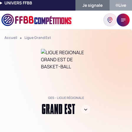
UNIVERS FFBB
Je signale
Live
COMPÉTITIONS
Accueil
Ligue Grand Est
GES - LIGUE RÉGIONALE
GRAND EST