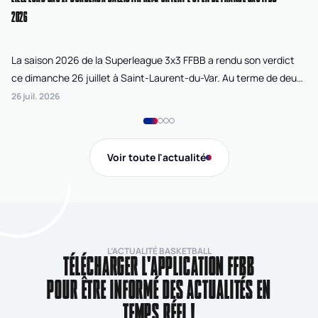
2026
La saison 2026 de la Superleague 3x3 FFBB a rendu son verdict
Le
ce dimanche 26 juillet à Saint-Laurent-du-Var. Au terme de deux
La
journées de compétition disputées sur la plage Cousteau, Lille
di
26 juil. 2026
24 
Loko 3x3 chez les féminines et Bordeaux Ballistik chez les
Ju
masculins ont remporté l'Open de France 3x3 FFBB.
Na
Gi
Voir toute l'actualité
de
L’ACTUALITÉ BASKETBALL
TÉLÉCHARGER L'APPLICATION FFBB
POUR ÊTRE INFORMÉ DES ACTUALITÉS EN
TEMPS RÉEL !