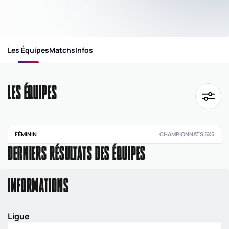
Les Équipes
Matchs
Infos
LES ÉQUIPES
FÉMININ
CHAMPIONNATS 5X5
DERNIERS RÉSULTATS DES ÉQUIPES
NATIONALE
FEMININE 3
FEDE
|
NF3
|
POULE
INFORMATIONS
F
Ligue