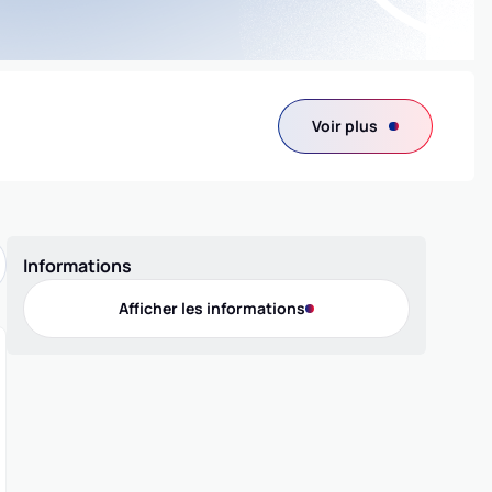
Voir plus
Informations
Afficher les informations
Contact
Téléphone
0596616552
Adresse
Rue du Petit Pavois - , 97200 FORT-DE-FRANCE