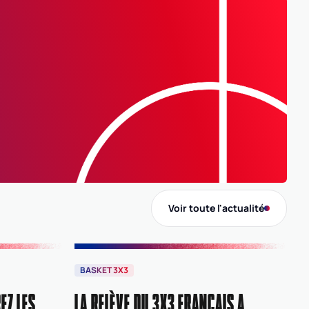
B
Voir toute l'actualité
BASKET 3X3
EZ LES
LA RELÈVE DU 3X3 FRANÇAIS A