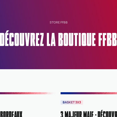
STORE FFBB
DÉCOUVREZ LA BOUTIQUE FFB
BASKET 3X3
 BORDEAUX
3 MAJEUR MAIF : DÉCOUVR