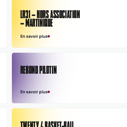
LR31 – HORS ASSOCIATION
– MARTINIQUE
En savoir plus
REBOND PILOTIN
En savoir plus
TWENTY 4 BASKET-BALL