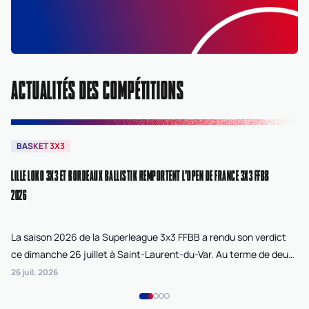
ACTUALITÉS DES COMPÉTITIONS
BASKET 3X3
B
LILLE LOKO 3X3 ET BORDEAUX BALLISTIK REMPORTENT L'OPEN DE FRANCE 3X3 FFBB
NA
2026
La saison 2026 de la Superleague 3x3 FFBB a rendu son verdict
Le
ce dimanche 26 juillet à Saint-Laurent-du-Var. Au terme de deux
La
journées de compétition disputées sur la plage Cousteau, Lille
di
26 juil. 2026
24 
Loko 3x3 chez les féminines et Bordeaux Ballistik chez les
Ju
masculins ont remporté l'Open de France 3x3 FFBB.
Na