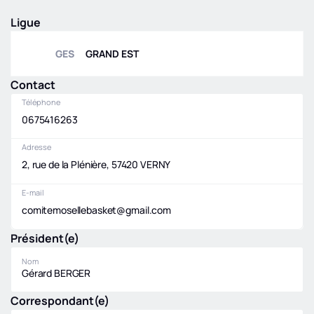
Ligue
GES
GRAND EST
Contact
Téléphone
0675416263
Adresse
2, rue de la Plénière, 57420 VERNY
E-mail
comitemosellebasket@gmail.com
Président(e)
Nom
Gérard BERGER
Correspondant(e)