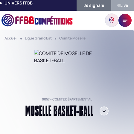
UNIVERS FFBB
Je signale
Live
COMPÉTITIONS
Accueil
Ligue Grand Est
Comité Moselle
0057 - COMITÉ DÉPARTEMENTAL
MOSELLE BASKET-BALL