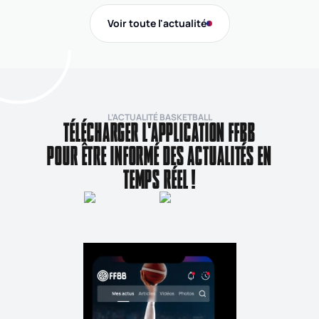
Gi
Voir toute l'actualité
de
L’ACTUALITÉ BASKETBALL
TÉLÉCHARGER L'APPLICATION FFBB
POUR ÊTRE INFORMÉ DES ACTUALITÉS EN
TEMPS RÉEL !