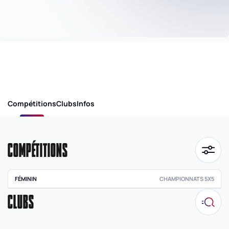
Compétitions
Clubs
Infos
COMPÉTITIONS
FÉMININ
CHAMPIONNATS 5X5
Inter-
CLUBS
départementale
féminine U18 -
Division 2