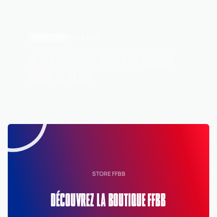
BASKET 3X3
Il y a 3 jours
LE 3X3 AU CENTRE DE LA NBA SUMMER
HOUSE DE PARIS
STORE FFBB
DÉCOUVREZ LA BOUTIQUE FFBB