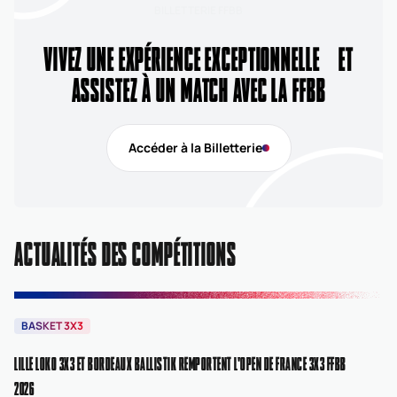
BILLETTERIE FFBB
VIVEZ UNE EXPÉRIENCE EXCEPTIONNELLE ET
ASSISTEZ À UN MATCH AVEC LA FFBB
Accéder à la Billetterie
ACTUALITÉS DES COMPÉTITIONS
BASKET 3X3
B
LILLE LOKO 3X3 ET BORDEAUX BALLISTIK REMPORTENT L'OPEN DE FRANCE 3X3 FFBB
NA
2026