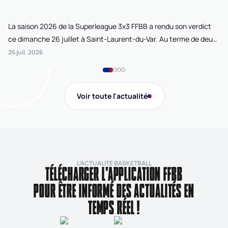
La saison 2026 de la Superleague 3x3 FFBB a rendu son verdict
Le
ce dimanche 26 juillet à Saint-Laurent-du-Var. Au terme de deux
La
journées de compétition disputées sur la plage Cousteau, Lille
di
26 juil. 2026
24 
Loko 3x3 chez les féminines et Bordeaux Ballistik chez les
Ju
masculins ont remporté l'Open de France 3x3 FFBB.
Na
Gi
Voir toute l'actualité
de
L’ACTUALITÉ BASKETBALL
TÉLÉCHARGER L'APPLICATION FFBB
POUR ÊTRE INFORMÉ DES ACTUALITÉS EN
TEMPS RÉEL !