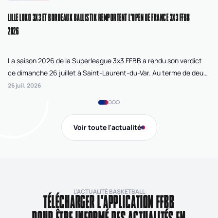
LILLE LOKO 3X3 ET BORDEAUX BALLISTIK REMPORTENT L'OPEN DE FRANCE 3X3 FFBB
NA
2026
La saison 2026 de la Superleague 3x3 FFBB a rendu son verdict
Le
ce dimanche 26 juillet à Saint-Laurent-du-Var. Au terme de deux
La
journées de compétition disputées sur la plage Cousteau, Lille
di
26 juil. 2026
24 
Loko 3x3 chez les féminines et Bordeaux Ballistik chez les
Ju
masculins ont remporté l'Open de France 3x3 FFBB.
Na
Gi
Voir toute l'actualité
de
L’ACTUALITÉ BASKETBALL
TÉLÉCHARGER L'APPLICATION FFBB