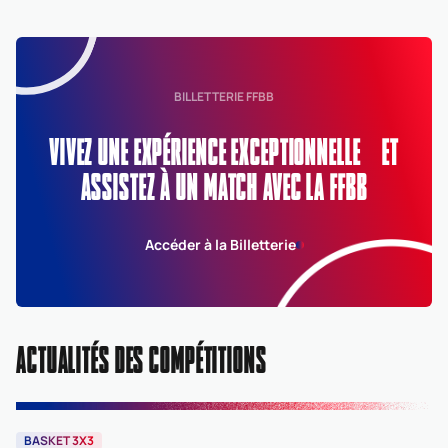
BILLETTERIE FFBB
VIVEZ UNE EXPÉRIENCE EXCEPTIONNELLE ET
ASSISTEZ À UN MATCH AVEC LA FFBB
Accéder à la Billetterie
ACTUALITÉS DES COMPÉTITIONS
BASKET 3X3
B