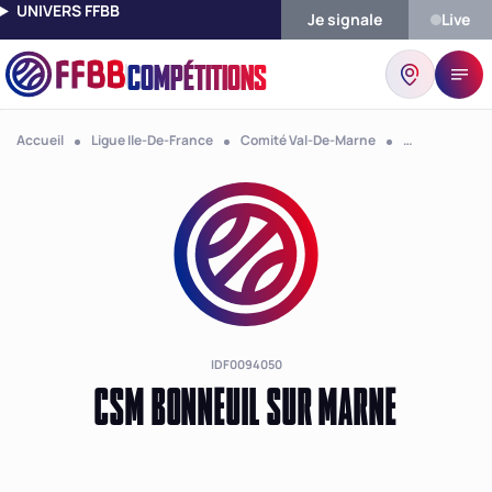
UNIVERS FFBB
Je signale
Live
COMPÉTITIONS
Accueil
Ligue Ile-De-France
Comité Val-De-Marne
Club Csm Bon
IDF0094050
CSM BONNEUIL SUR MARNE