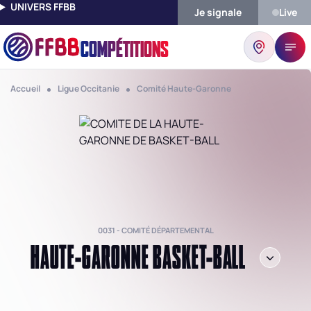
UNIVERS FFBB
Je signale
Live
COMPÉTITIONS
Accueil
Ligue Occitanie
Comité Haute-Garonne
0031 - COMITÉ DÉPARTEMENTAL
HAUTE-GARONNE BASKET-BALL