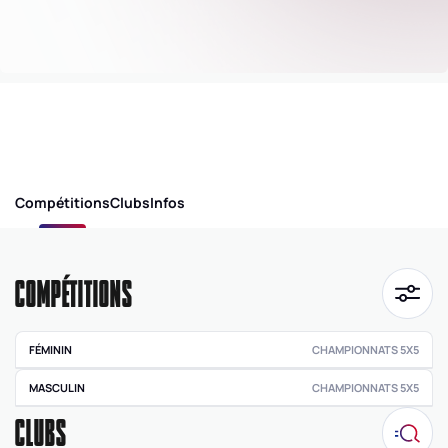
Compétitions
Clubs
Infos
COMPÉTITIONS
FÉMININ
CHAMPIONNATS 5X5
Pré régionale
MASCULIN
CHAMPIONNATS 5X5
féminine
CLUBS
Pré régionale
Départementale
masculine