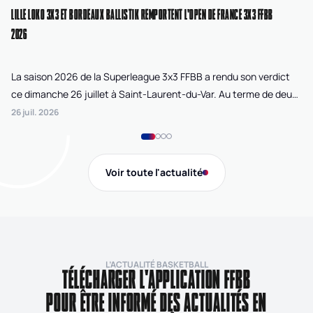
LILLE LOKO 3X3 ET BORDEAUX BALLISTIK REMPORTENT L'OPEN DE FRANCE 3X3 FFBB
NA
2026
La saison 2026 de la Superleague 3x3 FFBB a rendu son verdict
Le
ce dimanche 26 juillet à Saint-Laurent-du-Var. Au terme de deux
La
journées de compétition disputées sur la plage Cousteau, Lille
di
26 juil. 2026
24 
Loko 3x3 chez les féminines et Bordeaux Ballistik chez les
Ju
masculins ont remporté l'Open de France 3x3 FFBB.
Na
Gi
Voir toute l'actualité
de
L’ACTUALITÉ BASKETBALL
TÉLÉCHARGER L'APPLICATION FFBB
POUR ÊTRE INFORMÉ DES ACTUALITÉS EN