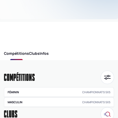
Compétitions
Clubs
Infos
COMPÉTITIONS
FÉMININ
CHAMPIONNATS 5X5
Pré régionale
MASCULIN
CHAMPIONNATS 5X5
féminine
CLUBS
Pré régionale
masculine