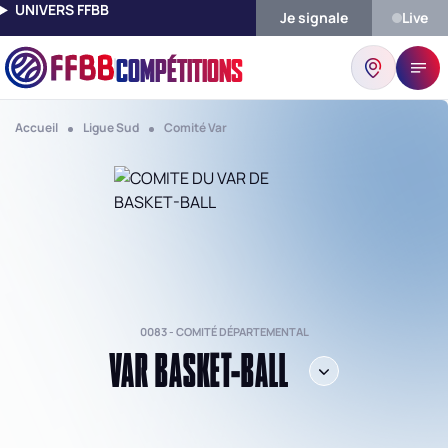
UNIVERS FFBB
Je signale
Live
COMPÉTITIONS
Accueil
Ligue Sud
Comité Var
0083 - COMITÉ DÉPARTEMENTAL
VAR BASKET-BALL