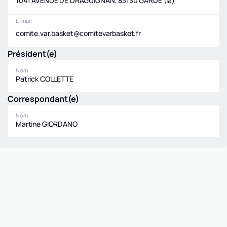
1041 AVENUE DE DRAGUIGNAN, 83130 GARDE (la)
E-mail
comite.var.basket@comitevarbasket.fr
Président(e)
Nom
Patrick COLLETTE
Correspondant(e)
Nom
Martine GIORDANO