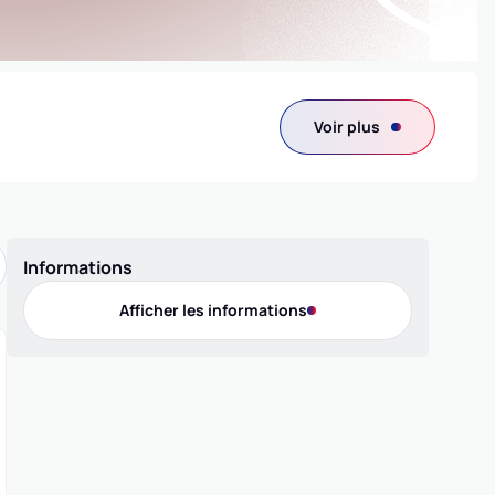
Voir plus
Informations
Afficher les informations
Contact
Téléphone
0473924854
Adresse
31 rue Pelissier, 63100 CLERMONT-FERRAND