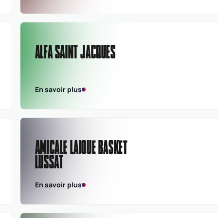
ALFA SAINT JACQUES
En savoir plus
AMICALE LAIQUE BASKET
LUSSAT
En savoir plus