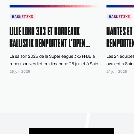
BASKET 3X3
BASKET 3X3
LILLE LOKO 3X3 ET BORDEAUX
NANTES ET
BALLISTIK REMPORTENT L'OPEN
REMPORTEN
DE FRANCE 3X3 FFBB 2026
3X3 FFBB
La saison 2026 de la Superleague 3x3 FFBB a
Les 24 équipes
rendu son verdict ce dimanche 26 juillet à Saint-
avaient à Sain
Laurent-du-Var. Au terme de deux journées de
beau spot 3x3 
26 juil. 2026
24 juil. 2026
compétition disputées sur la plage Cousteau,
France 3x3 FFBB
Lille Loko 3x3 chez les féminines et Bordeaux
Juniorleague. 
Ballistik chez les masculins ont remporté l'Open
c'est finaleme
de France 3x3 FFBB.
catégorie fém
les masculins,
2026 de la Jun