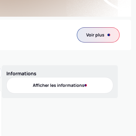
Voir plus
Informations
Afficher les informations
Contact
Téléphone
0687972962
Adresse
7 bis rue Saint Vincent BP20170, 09100 PAMIERS