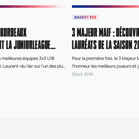
BASKET 3X3
 BORDEAUX
3 MAJEUR MAIF : DÉCOUVR
T LA JUNIORLEAGUE
LAURÉATS DE LA SAISON 2
 meilleures équipes 3x3 U18
Pour la première fois, le 3 Majeur
t-Laurent-du-Var sur l'un des plus
l'honneur les meilleurs joueurs et 
de France pour disputer l'Open de
saison de Superleague 3x3 FFBB. À
22 juil. 2026
, le tournoi final de la
votes du public, des organisateur
Après deux jours de compétition
et d'un jury d'experts, trois joueur
nt Nantes West Union, dans la
joueuses ont été récompensés po
inine, et Bordeaux Gironde, chez
performances tout au long des qu
 qui ont remporté cette édition
la saison régulière.
iorleague 3x3 FFBB.