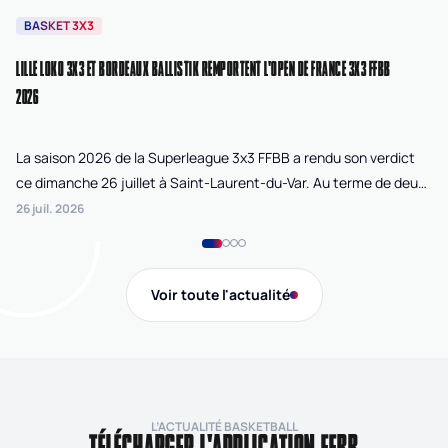
BASKET 3X3
B
LILLE LOKO 3X3 ET BORDEAUX BALLISTIK REMPORTENT L'OPEN DE FRANCE 3X3 FFBB
NA
2026
La saison 2026 de la Superleague 3x3 FFBB a rendu son verdict
Le
ce dimanche 26 juillet à Saint-Laurent-du-Var. Au terme de deux
La
journées de compétition disputées sur la plage Cousteau, Lille
di
26 juil. 2026
24 
Loko 3x3 chez les féminines et Bordeaux Ballistik chez les
Ju
masculins ont remporté l'Open de France 3x3 FFBB.
Na
Gi
Voir toute l'actualité
de
L’ACTUALITÉ BASKETBALL