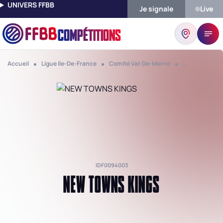
UNIVERS FFBB
Je signale
Live
COMPÉTITIONS
Accueil
Ligue Ile-De-France
Comité Val-De-Marne
Club New Tow
IDF0094003
NEW TOWNS KINGS