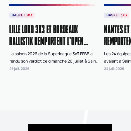
BASKET 3X3
BASKET 3X3
LILLE LOKO 3X3 ET BORDEAUX
NANTES ET
BALLISTIK REMPORTENT L'OPEN
REMPORTEN
DE FRANCE 3X3 FFBB 2026
3X3 FFBB
La saison 2026 de la Superleague 3x3 FFBB a
Les 24 équipes
rendu son verdict ce dimanche 26 juillet à Saint-
avaient à Sain
Laurent-du-Var. Au terme de deux journées de
beau spot 3x3 
26 juil. 2026
24 juil. 2026
compétition disputées sur la plage Cousteau,
France 3x3 FFBB
Lille Loko 3x3 chez les féminines et Bordeaux
Juniorleague. 
Ballistik chez les masculins ont remporté l'Open
c'est finaleme
de France 3x3 FFBB.
catégorie fém
les masculins,
2026 de la Jun