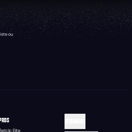
iste ou
PROS
RÉGIONAUX
Betclic Élite