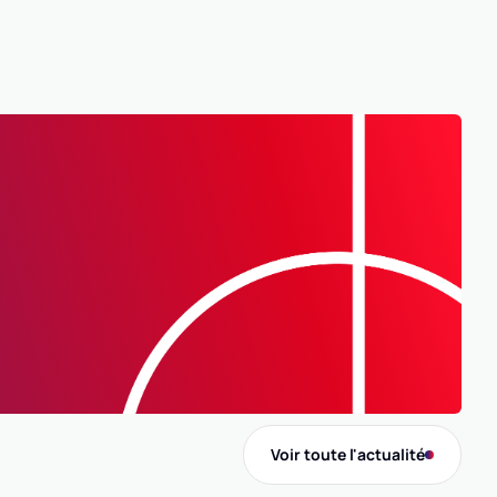
E-mail
negrello.louis@gmail.com
Ligue
ARA
AUVERGNE-RHÔNE-ALPES
B
Voir toute l'actualité