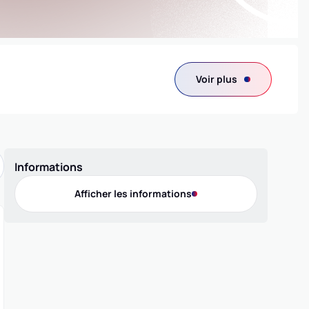
Voir plus
Informations
Afficher les informations
Contact
Téléphone
0471479187
Adresse
130 av. Général Leclerc , 15000 AURILLAC