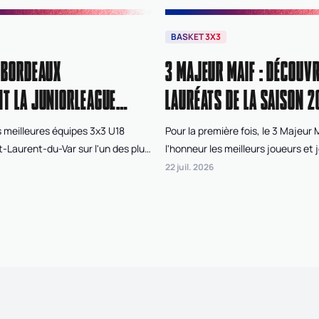
BASKET 3X3
 BORDEAUX
3 MAJEUR MAIF : DÉCOUVR
T LA JUNIORLEAGUE
LAURÉATS DE LA SAISON 2
 meilleures équipes 3x3 U18
Pour la première fois, le 3 Majeur
t-Laurent-du-Var sur l'un des plus
l'honneur les meilleurs joueurs et 
de France pour disputer l'Open de
saison de Superleague 3x3 FFBB. À
22 juil. 2026
, le tournoi final de la
votes du public, des organisateur
Après deux jours de compétition
et d'un jury d'experts, trois joueur
nt Nantes West Union, dans la
joueuses ont été récompensés po
inine, et Bordeaux Gironde, chez
performances tout au long des qu
 qui ont remporté cette édition
la saison régulière.
iorleague 3x3 FFBB.