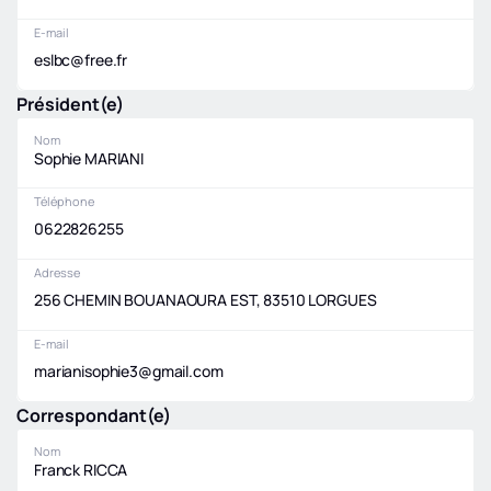
E-mail
eslbc@free.fr
Président(e)
Nom
Sophie MARIANI
Téléphone
0622826255
Adresse
256 CHEMIN BOUANAOURA EST, 83510 LORGUES
E-mail
marianisophie3@gmail.com
Correspondant(e)
Nom
Franck RICCA