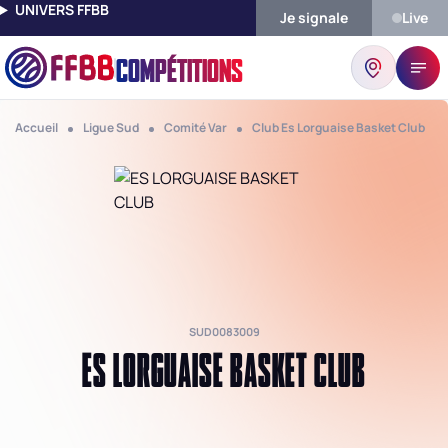
UNIVERS FFBB
Je signale
Live
COMPÉTITIONS
Accueil
Ligue Sud
Comité Var
Club Es Lorguaise Basket Club
SUD0083009
ES LORGUAISE BASKET CLUB