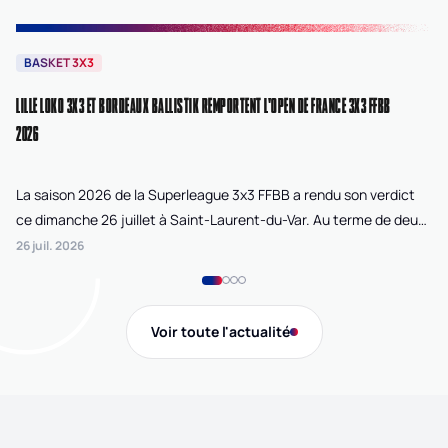
BASKET 3X3
B
LILLE LOKO 3X3 ET BORDEAUX BALLISTIK REMPORTENT L'OPEN DE FRANCE 3X3 FFBB
NA
2026
La saison 2026 de la Superleague 3x3 FFBB a rendu son verdict
Le
ce dimanche 26 juillet à Saint-Laurent-du-Var. Au terme de deux
La
journées de compétition disputées sur la plage Cousteau, Lille
di
26 juil. 2026
24 
Loko 3x3 chez les féminines et Bordeaux Ballistik chez les
Ju
masculins ont remporté l'Open de France 3x3 FFBB.
Na
Gi
Voir toute l'actualité
de