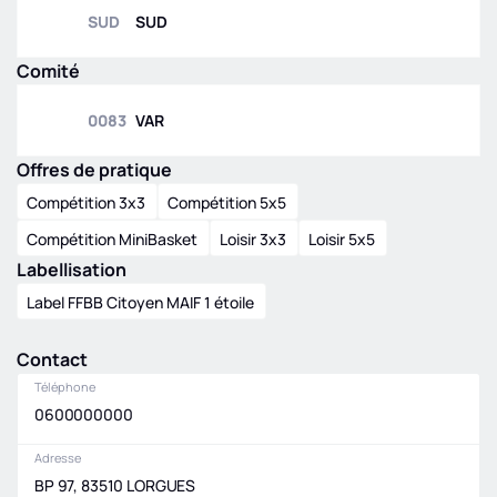
SUD
SUD
SUD
|
RM3
|
POULE B
Régionale
masculine U18
Comité
SUD
|
RMU18
|
POULE
A
0083
VAR
Régionale
masculine U13
Offres de pratique
SUD
|
RMU13
|
POULE
Compétition 3x3
Compétition 5x5
C
Départementale
Compétition MiniBasket
Loisir 3x3
Loisir 5x5
masculine
Labellisation
seniors - Division
2
Label FFBB Citoyen MAIF 1 étoile
0083
|
DM2
|
POULE
B
Contact
Téléphone
0600000000
Adresse
BP 97, 83510 LORGUES