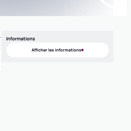
Informations
Afficher les informations
Offres de pratique
Compétition 3x3
Compétition 5x5
Compétition MiniBasket
Loisir 3x3
Loisir 5x5
Contact
Téléphone
0233612142
Adresse
MAIRIE DE PERCY, 50410 PERCY