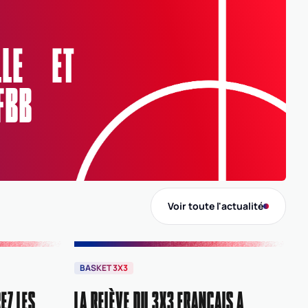
Comité
ELLE ET
0050
MANCHE
FBB
Voir toute l'actualité
BASKET 3X3
EZ LES
LA RELÈVE DU 3X3 FRANÇAIS A