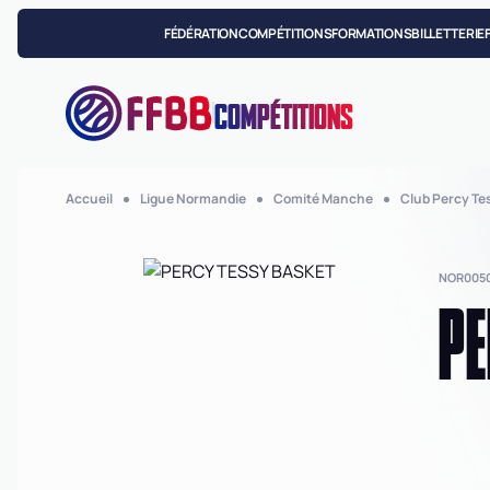
FÉDÉRATION
COMPÉTITIONS
FORMATIONS
BILLETTERIE
COMPÉTITIONS
Accueil
Ligue Normandie
Comité Manche
Club Percy Te
NOR005
PE