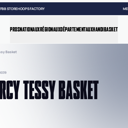
FFBB STORE
HOOPS FACTORY
ME
PROS
NATIONAUX
RÉGIONAUX
DÉPARTEMENTAUX
HANDIBASKET
ssy Basket
0039
RCY TESSY BASKET