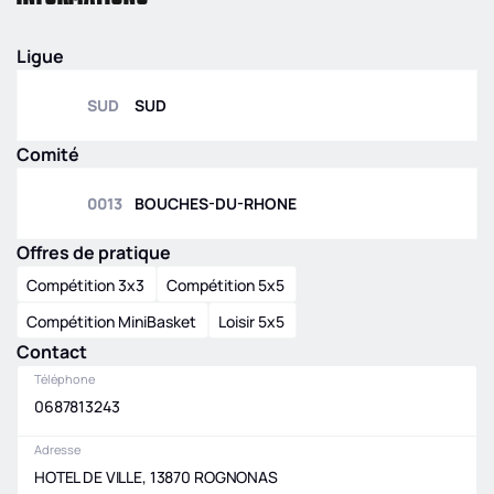
2
SUD SF 1ER
SUD
|
RM2
|
POULE A
TOUR
Régionale
Ligue
masculine U21
SUD
|
RMU21
|
POULE
SUD
SUD
A
Régionale
Comité
masculine U18
SUD
|
RMU18
|
POULE
0013
BOUCHES-DU-RHONE
A
Régionale
masculine U13
Offres de pratique
SUD
|
RMU13
|
POULE
Compétition 3x3
Compétition 5x5
B
Compétition MiniBasket
Loisir 5x5
Contact
Téléphone
0687813243
Adresse
HOTEL DE VILLE, 13870 ROGNONAS