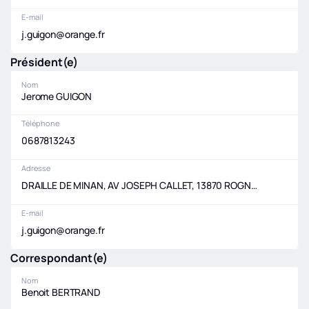
E-mail
j.guigon@orange.fr
Président(e)
Nom
Jerome GUIGON
Téléphone
0687813243
Adresse
DRAILLE DE MINAN, AV JOSEPH CALLET, 13870 ROGNONAS
E-mail
j.guigon@orange.fr
Correspondant(e)
Nom
Benoit BERTRAND