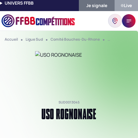
UNIVERS FFBB
Je signale
Live
COMPÉTITIONS
Accueil
Ligue Sud
Comité Bouches-Du-Rhone
Club Uso Rognon
SUD0013045
USO ROGNONAISE