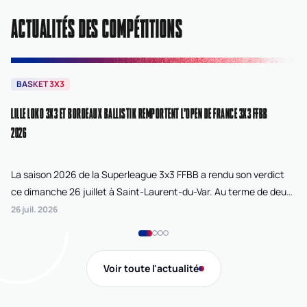
ACTUALITÉS DES COMPÉTITIONS
BASKET 3X3
B
LILLE LOKO 3X3 ET BORDEAUX BALLISTIK REMPORTENT L'OPEN DE FRANCE 3X3 FFBB
NA
2026
La saison 2026 de la Superleague 3x3 FFBB a rendu son verdict
Le
ce dimanche 26 juillet à Saint-Laurent-du-Var. Au terme de deux
La
journées de compétition disputées sur la plage Cousteau, Lille
di
26 juil. 2026
24 
Loko 3x3 chez les féminines et Bordeaux Ballistik chez les
Ju
masculins ont remporté l'Open de France 3x3 FFBB.
Na
Gi
Voir toute l'actualité
de