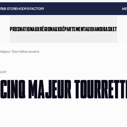
FFBB STORE
HOOPS FACTORY
ME
PROS
NATIONAUX
RÉGIONAUX
DÉPARTEMENTAUX
HANDIBASKET
 Majeur Tourrette Levens
6037
 CINQ MAJEUR TOURRETT