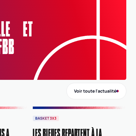
Comité
ELLE ET
0006
ALPES-MARITIMES
FBB
Voir toute l'actualité
BASKET 3X3
IS A
LES BLEUES REPARTENT À LA