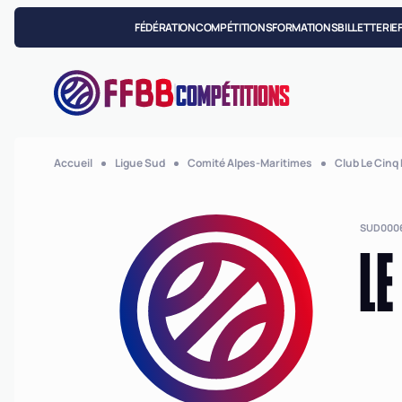
FÉDÉRATION
COMPÉTITIONS
FORMATIONS
BILLETTERIE
COMPÉTITIONS
Accueil
Ligue Sud
Comité Alpes-Maritimes
Club Le Cinq
SUD000
LE