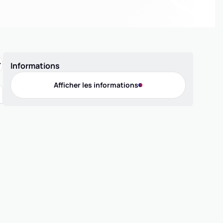
Informations
Afficher les informations
Offres de pratique
Compétition 3x3
Compétition 5x5
Compétition MiniBasket
Loisir 5x5
Contact
Téléphone
0770191153
Adresse
70 Place du Dr Simon , 06690 TOURRETTE-LEVENS