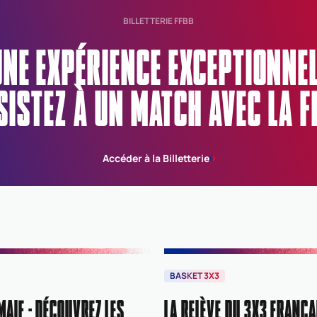
BILLETTERIE FFBB
UNE EXPÉRIENCE EXCEPTIONN
SISTEZ À UN MATCH AVEC LA F
Accéder à la Billetterie
BASKET 3X3
MAIF : DÉCOUVREZ LES
LA RELÈVE DU 3X3 FRANÇA