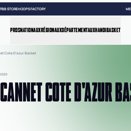
FFBB STORE
HOOPS FACTORY
ME
PROS
NATIONAUX
RÉGIONAUX
DÉPARTEMENTAUX
HANDIBASKET
et Cote D'azur Basket
6020
 CANNET COTE D'AZUR B