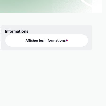
Informations
Afficher les informations
Offres de pratique
Compétition 3x3
Compétition 5x5
Compétition MiniBasket
Loisir 5x5
Labellisation
Label FFBB Citoyen MAIF 1 étoile
Contact
Téléphone
0685893731