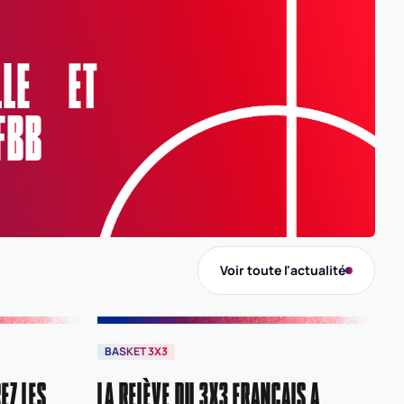
Ligue
ELLE ET
SUD
SUD
Comité
FBB
0006
ALPES-MARITIMES
Voir toute l'actualité
BASKET 3X3
EZ LES
LA RELÈVE DU 3X3 FRANÇAIS A