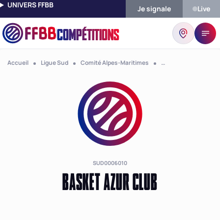
UNIVERS FFBB
Je signale
Live
COMPÉTITIONS
Accueil
Ligue Sud
Comité Alpes-Maritimes
Club Basket Azur Cl
SUD0006010
BASKET AZUR CLUB