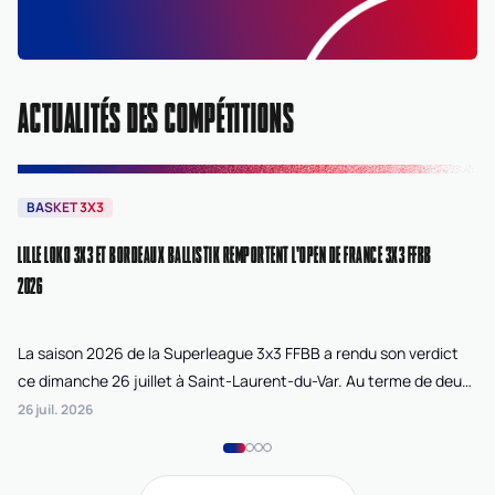
ACTUALITÉS DES COMPÉTITIONS
BASKET 3X3
B
LILLE LOKO 3X3 ET BORDEAUX BALLISTIK REMPORTENT L'OPEN DE FRANCE 3X3 FFBB
NA
2026
La saison 2026 de la Superleague 3x3 FFBB a rendu son verdict
Le
ce dimanche 26 juillet à Saint-Laurent-du-Var. Au terme de deux
La
journées de compétition disputées sur la plage Cousteau, Lille
di
26 juil. 2026
24 
Loko 3x3 chez les féminines et Bordeaux Ballistik chez les
Ju
masculins ont remporté l'Open de France 3x3 FFBB.
Na
Gi