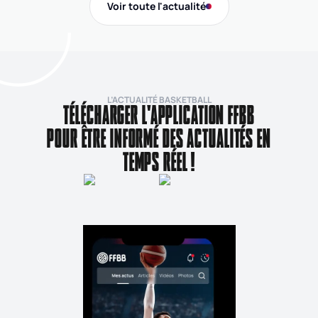
Voir toute l'actualité
de
L’ACTUALITÉ BASKETBALL
TÉLÉCHARGER L'APPLICATION FFBB
POUR ÊTRE INFORMÉ DES ACTUALITÉS EN
TEMPS RÉEL !