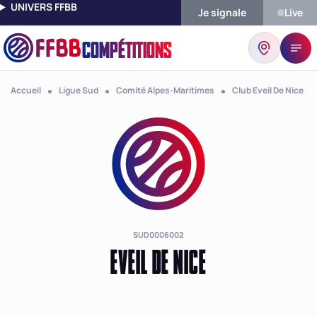
UNIVERS FFBB
Je signale
Live
COMPÉTITIONS
Accueil
Ligue Sud
Comité Alpes-Maritimes
Club Eveil De Nice
SUD0006002
EVEIL DE NICE