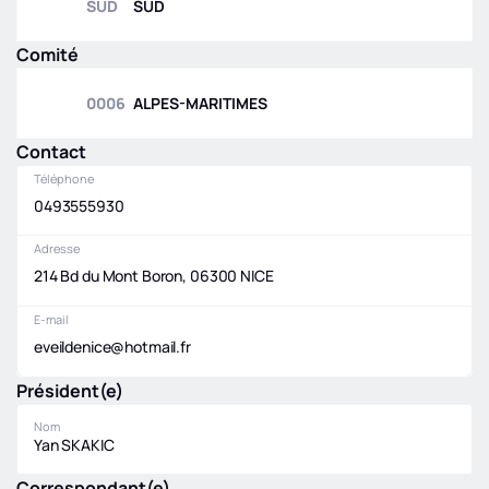
SUD
SUD
Comité
0006
ALPES-MARITIMES
Contact
Téléphone
0493555930
Adresse
214 Bd du Mont Boron, 06300 NICE
E-mail
eveildenice@hotmail.fr
Président(e)
Nom
Yan SKAKIC
Correspondant(e)