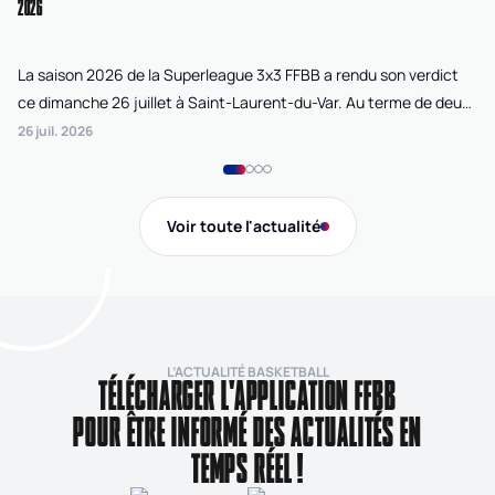
2026
La saison 2026 de la Superleague 3x3 FFBB a rendu son verdict
Le
ce dimanche 26 juillet à Saint-Laurent-du-Var. Au terme de deux
La
journées de compétition disputées sur la plage Cousteau, Lille
di
26 juil. 2026
24 
Loko 3x3 chez les féminines et Bordeaux Ballistik chez les
Ju
masculins ont remporté l'Open de France 3x3 FFBB.
Na
Gi
Voir toute l'actualité
de
L’ACTUALITÉ BASKETBALL
TÉLÉCHARGER L'APPLICATION FFBB
POUR ÊTRE INFORMÉ DES ACTUALITÉS EN
TEMPS RÉEL !