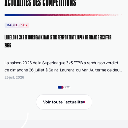
ACTUALITÉS DES COMPÉTITIONS
BASKET 3X3
B
LILLE LOKO 3X3 ET BORDEAUX BALLISTIK REMPORTENT L'OPEN DE FRANCE 3X3 FFBB
NA
2026
La saison 2026 de la Superleague 3x3 FFBB a rendu son verdict
Le
ce dimanche 26 juillet à Saint-Laurent-du-Var. Au terme de deux
La
journées de compétition disputées sur la plage Cousteau, Lille
di
26 juil. 2026
24 
Loko 3x3 chez les féminines et Bordeaux Ballistik chez les
Ju
masculins ont remporté l'Open de France 3x3 FFBB.
Na
Gi
Voir toute l'actualité
de