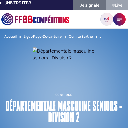
UNIVERS FFBB
Je signale
Live
COMPÉTITIONS
Accueil
Ligue Pays-De-La-Loire
Comité Sarthe
Départementale M
0072 - DM2
DÉPARTEMENTALE MASCULINE SENIORS -
DIVISION 2