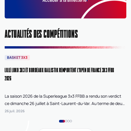
Accéder à la Billetterie
ACTUALITÉS DES COMPÉTITIONS
BASKET 3X3
B
LILLE LOKO 3X3 ET BORDEAUX BALLISTIK REMPORTENT L'OPEN DE FRANCE 3X3 FFBB
NA
2026
La saison 2026 de la Superleague 3x3 FFBB a rendu son verdict
Le
ce dimanche 26 juillet à Saint-Laurent-du-Var. Au terme de deux
La
journées de compétition disputées sur la plage Cousteau, Lille
di
26 juil. 2026
24 
Loko 3x3 chez les féminines et Bordeaux Ballistik chez les
Ju
masculins ont remporté l'Open de France 3x3 FFBB.
Na