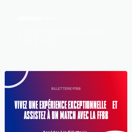
BASKET 3X3
Aujourd'hui
LE 3X3 AU CENTRE DE LA NBA SUMMER
HOUSE DE PARIS
BILLETTERIE FFBB
VIVEZ UNE EXPÉRIENCE EXCEPTIONNELLE ET
ASSISTEZ À UN MATCH AVEC LA FFBB