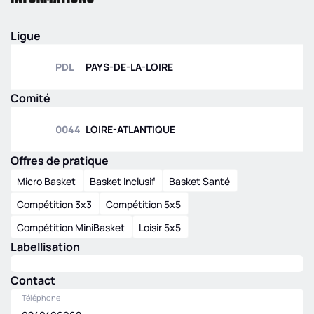
masculine
NATIONALE
seniors -
FEMININE U18
1
e
0
Division 4
ELITE GROUPE A
Ligue
0044
|
DM4
|
POULE
FEDE
|
NFU18 ELITE
C
A
|
POULE C
PDL
PAYS-DE-LA-LOIRE
Départementale
NATIONALE
masculine
FEMININE U15
Comité
seniors -
ELITE
Division 5
FEDE
|
NFU15
0044
|
DM5
|
POULE
0044
LOIRE-ATLANTIQUE
ELITE
|
POULE E
E
Offres de pratique
Micro Basket
Basket Inclusif
Basket Santé
Compétition 3x3
Compétition 5x5
Compétition MiniBasket
Loisir 5x5
Labellisation
Contact
Téléphone