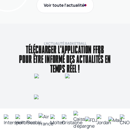
Gi
Voir toute l'actualité
de
L’ACTUALITÉ BASKETBALL
TÉLÉCHARGER L'APPLICATION FFBB
POUR ÊTRE INFORMÉ DES ACTUALITÉS EN
TEMPS RÉEL !