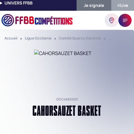
UNIVERS FFBB
Je signale
Live
COMPÉTITIONS
Accueil
Ligue Occitanie
Comité Quercy Garonne
Club Cahorsau
OCC4682003
CAHORSAUZET BASKET