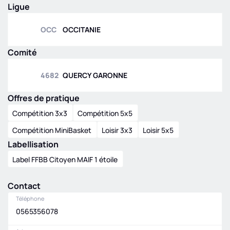
Ligue
OCC
|
RM2
|
PYR-A
5
e
0
OCC
OCCITANIE
Régionale
masculine U18
Comité
OCC
|
RMU18
|
PYR
Régionale
4682
QUERCY GARONNE
masculine U15
OCC
|
RMU15
|
POULE
Offres de pratique
B
Compétition 3x3
Compétition 5x5
Compétition MiniBasket
Loisir 3x3
Loisir 5x5
Labellisation
Label FFBB Citoyen MAIF 1 étoile
Contact
Téléphone
0565356078