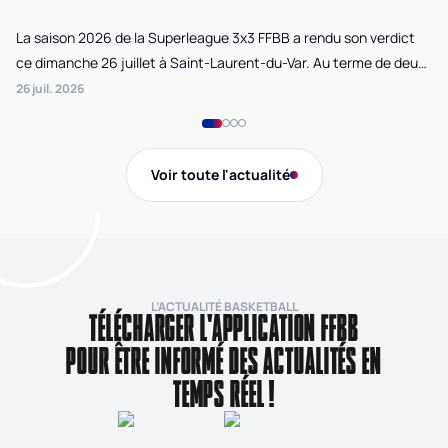
La saison 2026 de la Superleague 3x3 FFBB a rendu son verdict
Le
ce dimanche 26 juillet à Saint-Laurent-du-Var. Au terme de deux
La
journées de compétition disputées sur la plage Cousteau, Lille
di
26 juil. 2026
24 
Loko 3x3 chez les féminines et Bordeaux Ballistik chez les
Ju
masculins ont remporté l'Open de France 3x3 FFBB.
Na
Gi
Voir toute l'actualité
de
L’ACTUALITÉ BASKETBALL
TÉLÉCHARGER L'APPLICATION FFBB
POUR ÊTRE INFORMÉ DES ACTUALITÉS EN
TEMPS RÉEL !