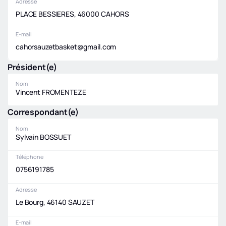
Adresse
PLACE BESSIERES, 46000 CAHORS
E-mail
cahorsauzetbasket@gmail.com
Président(e)
Nom
Vincent FROMENTEZE
Correspondant(e)
Nom
Sylvain BOSSUET
Téléphone
0756191785
Adresse
Le Bourg, 46140 SAUZET
E-mail