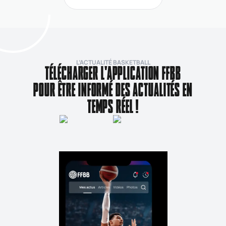
de
L’ACTUALITÉ BASKETBALL
TÉLÉCHARGER L'APPLICATION FFBB
POUR ÊTRE INFORMÉ DES ACTUALITÉS EN
TEMPS RÉEL !