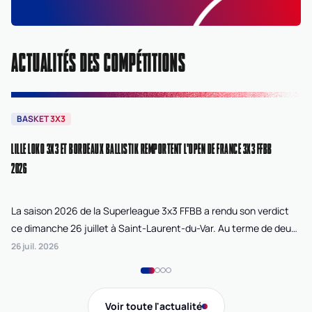
ACTUALITÉS DES COMPÉTITIONS
BASKET 3X3
B
LILLE LOKO 3X3 ET BORDEAUX BALLISTIK REMPORTENT L'OPEN DE FRANCE 3X3 FFBB
NA
2026
La saison 2026 de la Superleague 3x3 FFBB a rendu son verdict
Le
ce dimanche 26 juillet à Saint-Laurent-du-Var. Au terme de deux
La
journées de compétition disputées sur la plage Cousteau, Lille
di
26 juil. 2026
24 
Loko 3x3 chez les féminines et Bordeaux Ballistik chez les
Ju
masculins ont remporté l'Open de France 3x3 FFBB.
Na
Gi
Voir toute l'actualité