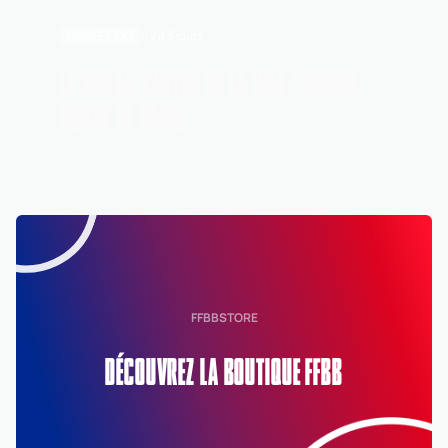
BASKET 3X3
Il y a 3 jours
LE 3X3 AU CENTRE DE LA NBA SUMMER
HOUSE DE PARIS
FFBBSTORE
DÉCOUVREZ LA BOUTIQUE FFBB