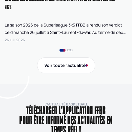
2026
La saison 2026 de la Superleague 3x3 FFBB a rendu son verdict
Le
ce dimanche 26 juillet à Saint-Laurent-du-Var. Au terme de deux
La
journées de compétition disputées sur la plage Cousteau, Lille
di
26 juil. 2026
24 
Loko 3x3 chez les féminines et Bordeaux Ballistik chez les
Ju
masculins ont remporté l'Open de France 3x3 FFBB.
Na
Gi
Voir toute l'actualité
de
L’ACTUALITÉ BASKETBALL
TÉLÉCHARGER L'APPLICATION FFBB
POUR ÊTRE INFORMÉ DES ACTUALITÉS EN
TEMPS RÉEL !