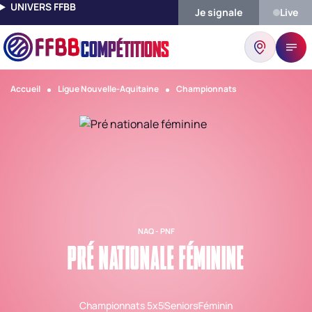
UNIVERS FFBB
Je signale
Live
COMPÉTITIONS
Accueil
Ligue Nouvelle-Aquitaine
Championnats
NAQ - PNF
PRÉ NATIONALE FÉMININE
Championnats 5x5
Seniors
Féminin