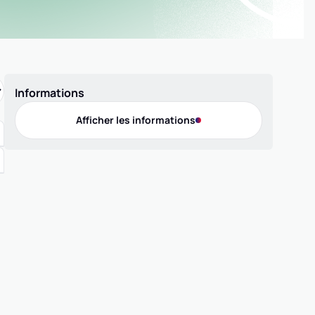
Informations
Afficher les informations
Offres de pratique
Compétition 3x3
Compétition 5x5
Compétition MiniBasket
Loisir 3x3
Loisir 5x5
Labellisation
Contact
Téléphone
0662948344
Adresse