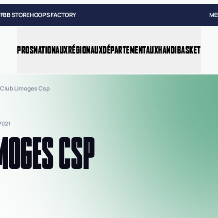
FFBB STORE
HOOPS FACTORY
ME
PROS
NATIONAUX
RÉGIONAUX
DÉPARTEMENTAUX
HANDIBASKET
Club Limoges Csp
7021
MOGES CSP