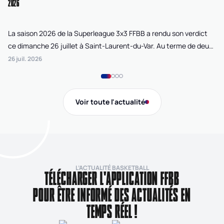
2026
La saison 2026 de la Superleague 3x3 FFBB a rendu son verdict
Le
ce dimanche 26 juillet à Saint-Laurent-du-Var. Au terme de deux
La
journées de compétition disputées sur la plage Cousteau, Lille
di
26 juil. 2026
24 
Loko 3x3 chez les féminines et Bordeaux Ballistik chez les
Ju
masculins ont remporté l'Open de France 3x3 FFBB.
Na
Gi
Voir toute l'actualité
de
L’ACTUALITÉ BASKETBALL
TÉLÉCHARGER L'APPLICATION FFBB
POUR ÊTRE INFORMÉ DES ACTUALITÉS EN
TEMPS RÉEL !