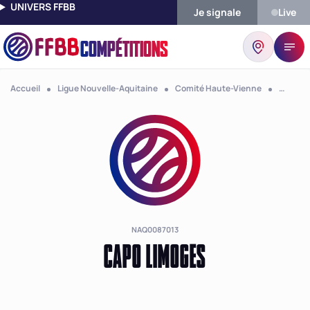
UNIVERS FFBB
Je signale
Live
COMPÉTITIONS
Accueil
Ligue Nouvelle-Aquitaine
Comité Haute-Vienne
Club Ca
NAQ0087013
CAPO LIMOGES