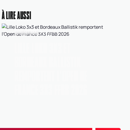
Nom
Anna GBEDEMAH
À LIRE AUSSI
Ligue
BASKET 3X3
26 juil. 2026
NAQ
NOUVELLE-AQUITAINE
LILLE LOKO 3X3 ET
Comité
BORDEAUX BALLISTIK
0033
GIRONDE
REMPORTENT L'OPEN DE
FRANCE 3X3 FFBB 2026