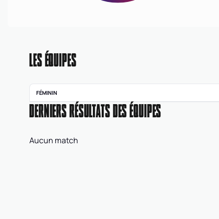
LES ÉQUIPES
FÉMININ
DERNIERS RÉSULTATS DES ÉQUIPES
Pré régionale féminine
0033
|
PRF
|
POULE A
Aucun match