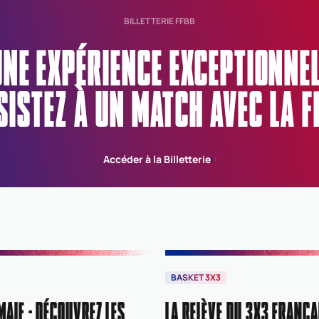
BILLETTERIE FFBB
UNE EXPÉRIENCE EXCEPTIONN
SISTEZ À UN MATCH AVEC LA F
Accéder à la Billetterie
BASKET 3X3
MAIF : DÉCOUVREZ LES
LA RELÈVE DU 3X3 FRANÇA