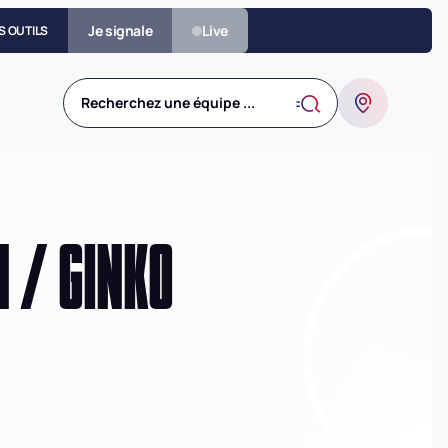
Je signale
Live
S OUTILS
Recherchez une équipe ...
N / GINKO