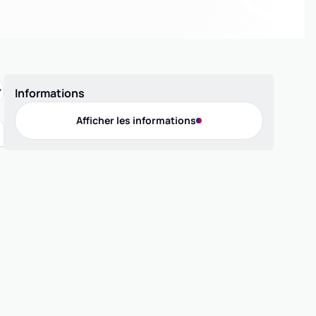
Informations
Afficher les informations
Contact
Téléphone
0667281249
Adresse
97 rue Malbec, 33800 BORDEAUX
E-mail
usj.basket@gmail.com
Président(e)