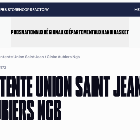
FFBB STORE
HOOPS FACTORY
ME
PROS
NATIONAUX
RÉGIONAUX
DÉPARTEMENTAUX
HANDIBASKET
Entente Union Saint Jean / Ginko Aubiers Ngb
172
TENTE UNION SAINT JEA
BIERS NGB