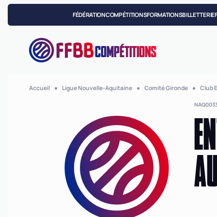
FÉDÉRATION
COMPÉTITIONS
FORMATIONS
BILLETTERIE
COMPÉTITIONS
Accueil
Ligue Nouvelle-Aquitaine
Comité Gironde
Club 
NAQ0033
EN
AU