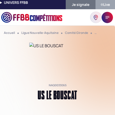
UNIVERS FFBB
Je signale
Live
COMPÉTITIONS
Accueil
Ligue Nouvelle-Aquitaine
Comité Gironde
Club Us Le B
NAQ0033065
US LE BOUSCAT