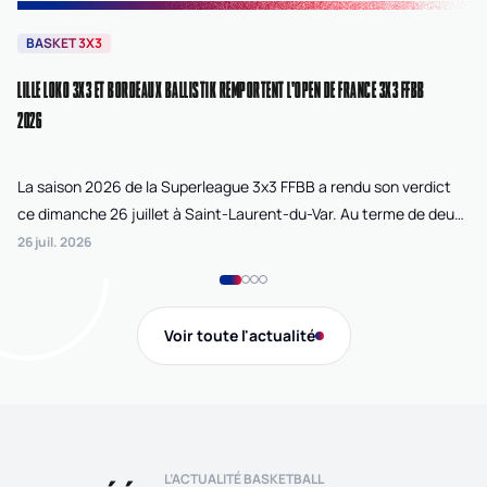
BASKET 3X3
B
LILLE LOKO 3X3 ET BORDEAUX BALLISTIK REMPORTENT L'OPEN DE FRANCE 3X3 FFBB
NA
2026
La saison 2026 de la Superleague 3x3 FFBB a rendu son verdict
Le
ce dimanche 26 juillet à Saint-Laurent-du-Var. Au terme de deux
La
journées de compétition disputées sur la plage Cousteau, Lille
di
26 juil. 2026
24 
Loko 3x3 chez les féminines et Bordeaux Ballistik chez les
Ju
masculins ont remporté l'Open de France 3x3 FFBB.
Na
Gi
Voir toute l'actualité
de
L’ACTUALITÉ BASKETBALL