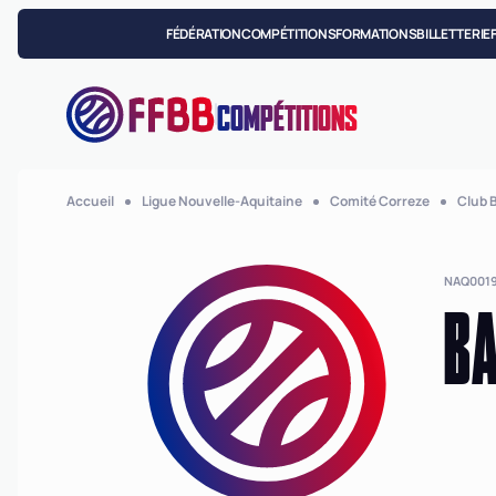
FÉDÉRATION
COMPÉTITIONS
FORMATIONS
BILLETTERIE
COMPÉTITIONS
Accueil
Ligue Nouvelle-Aquitaine
Comité Correze
Club 
NAQ001
BA