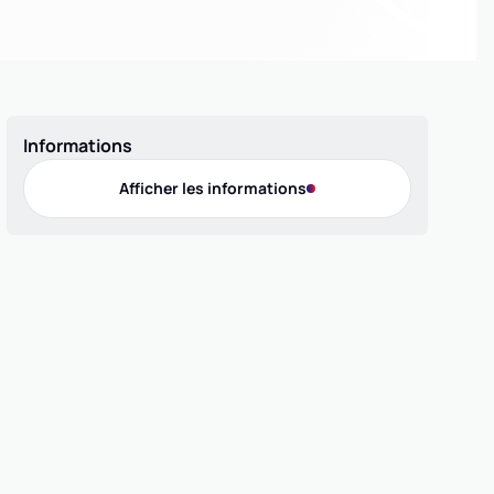
Informations
Afficher les informations
Offres de pratique
Compétition 3x3
Compétition 5x5
Compétition MiniBasket
Loisir 3x3
Loisir 5x5
Contact
Téléphone
0620541331
Adresse
4 RUE Dr FARNIERE, 19320 CHAMPAGNAC-LA-NOAILLE