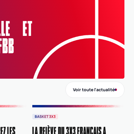
ELLE ET
FBB
Voir toute l'actualité
BASKET 3X3
EZ LES
LA RELÈVE DU 3X3 FRANÇAIS A