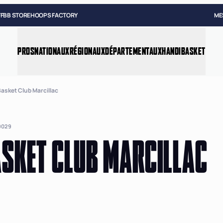
FFBB STORE
HOOPS FACTORY
ME
PROS
NATIONAUX
RÉGIONAUX
DÉPARTEMENTAUX
HANDIBASKET
Basket Club Marcillac
9029
SKET CLUB MARCILLAC