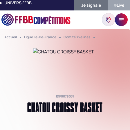
UNIVERS FFBB
Je signale
Live
COMPÉTITIONS
Accueil
Ligue Ile-De-France
Comité Yvelines
Club Chatou Crois
IDF0078031
CHATOU CROISSY BASKET