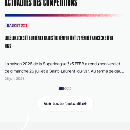
ACTUALITÉS DES COMPÉTITIONS
BASKET 3X3
B
LILLE LOKO 3X3 ET BORDEAUX BALLISTIK REMPORTENT L'OPEN DE FRANCE 3X3 FFBB
NA
2026
La saison 2026 de la Superleague 3x3 FFBB a rendu son verdict
Le
ce dimanche 26 juillet à Saint-Laurent-du-Var. Au terme de deux
La
journées de compétition disputées sur la plage Cousteau, Lille
di
26 juil. 2026
24 
Loko 3x3 chez les féminines et Bordeaux Ballistik chez les
Ju
masculins ont remporté l'Open de France 3x3 FFBB.
Na
Gi
Voir toute l'actualité
de