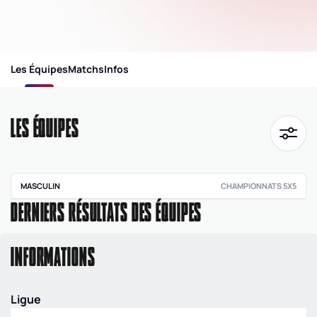
Les Équipes
Matchs
Infos
LES ÉQUIPES
MASCULIN
CHAMPIONNATS 5X5
DERNIERS RÉSULTATS DES ÉQUIPES
Pré régionale
masculine
0078
|
PRM
|
POULE
INFORMATIONS
A
12
e
0
Ligue