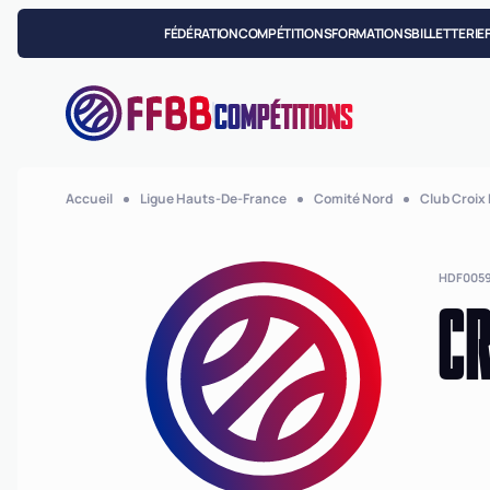
FÉDÉRATION
COMPÉTITIONS
FORMATIONS
BILLETTERIE
COMPÉTITIONS
Accueil
Ligue Hauts-De-France
Comité Nord
Club Croix 
HDF005
CR