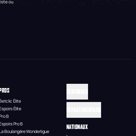
iste ou
PROS
RÉGIONAUX
Betclic Élite
Espoirs Élite
DÉPARTEMENTAUX
Pro B
Espoirs Pro B
NATIONAUX
La Boulangère Wonderligue