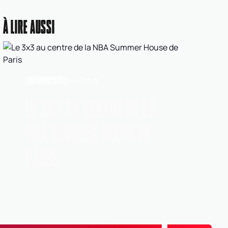
Comité
À LIRE AUSSI
1052
AUBE - HAUTE-MARNE
BASKET 3X3
Il y a 2 jours
LE 3X3 AU CENTRE DE LA
NBA SUMMER HOUSE DE
PARIS