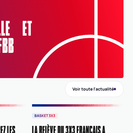
ELLE ET
FBB
Voir toute l'actualité
BASKET 3X3
EZ LES
LA RELÈVE DU 3X3 FRANÇAIS A