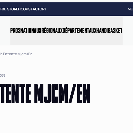
FFBB STORE
HOOPS FACTORY
ME
PROS
NATIONAUX
RÉGIONAUX
DÉPARTEMENTAUX
HANDIBASKET
ub Entente Mjcm/en
038
TENTE MJCM/EN