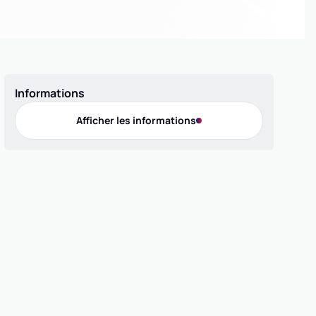
Informations
Afficher les informations
Contact
Téléphone
0642352063
E-mail
jalilown@gmail.com
Ligue
GES
GRAND EST