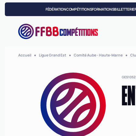
FÉDÉRATION
COMPÉTITIONS
FORMATIONS
BILLETTERIE
COMPÉTITIONS
Accueil
Ligue Grand Est
Comité Aube - Haute-Marne
Cl
GES1052
EN