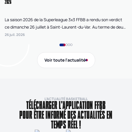
2026
La saison 2026 de la Superleague 3x3 FFBB a rendu son verdict
Le
ce dimanche 26 juillet à Saint-Laurent-du-Var. Au terme de deux
La
journées de compétition disputées sur la plage Cousteau, Lille
di
26 juil. 2026
24 
Loko 3x3 chez les féminines et Bordeaux Ballistik chez les
Ju
masculins ont remporté l'Open de France 3x3 FFBB.
Na
Gi
Voir toute l'actualité
de
L’ACTUALITÉ BASKETBALL
TÉLÉCHARGER L'APPLICATION FFBB
POUR ÊTRE INFORMÉ DES ACTUALITÉS EN
TEMPS RÉEL !