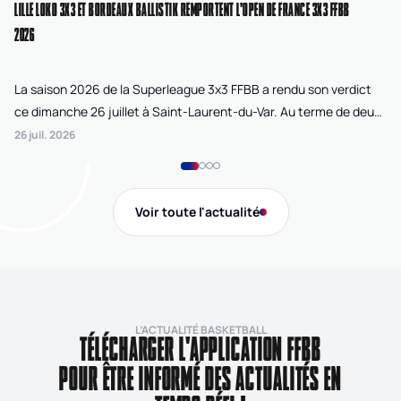
LILLE LOKO 3X3 ET BORDEAUX BALLISTIK REMPORTENT L'OPEN DE FRANCE 3X3 FFBB
NA
2026
La saison 2026 de la Superleague 3x3 FFBB a rendu son verdict
Le
ce dimanche 26 juillet à Saint-Laurent-du-Var. Au terme de deux
La
journées de compétition disputées sur la plage Cousteau, Lille
di
26 juil. 2026
24 
Loko 3x3 chez les féminines et Bordeaux Ballistik chez les
Ju
masculins ont remporté l'Open de France 3x3 FFBB.
Na
Gi
Voir toute l'actualité
de
L’ACTUALITÉ BASKETBALL
TÉLÉCHARGER L'APPLICATION FFBB
POUR ÊTRE INFORMÉ DES ACTUALITÉS EN