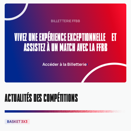
BILLETTERIE FFBB
VIVEZ UNE EXPÉRIENCE EXCEPTIONNELLE ET
ASSISTEZ À UN MATCH AVEC LA FFBB
Accéder à la Billetterie
ACTUALITÉS DES COMPÉTITIONS
BASKET 3X3
B