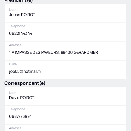
Président(e)
Nom
Johan POIROT
Téléphone
0622144344
Adresse
1 A IMPASSE DES PAVEURS, 88400 GERARDMER
E-mail
jop05@hotmail.fr
Correspondant(e)
Nom
David POIROT
Téléphone
0687773974
Adresse