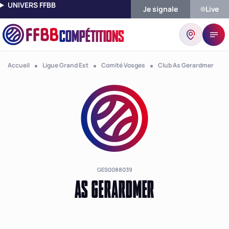
UNIVERS FFBB
Je signale
Live
COMPÉTITIONS
Accueil
Ligue Grand Est
Comité Vosges
Club As Gerardmer
GES0088039
AS GERARDMER