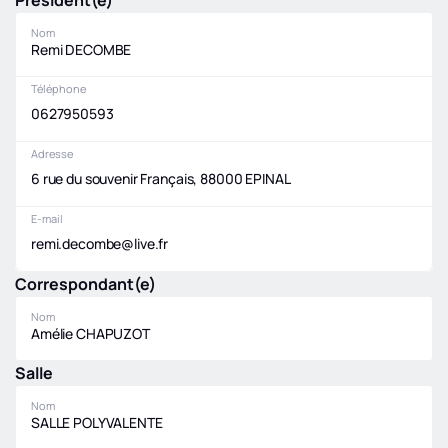
Président(e)
Nom
Remi DECOMBE
Téléphone
0627950593
Adresse
6 rue du souvenir Français, 88000 EPINAL
E-mail
remi.decombe@live.fr
Correspondant(e)
Nom
Amélie CHAPUZOT
Salle
Nom
SALLE POLYVALENTE