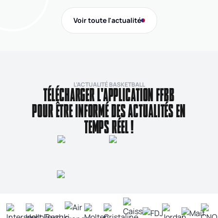
masculins ont remporté l'Open de France 3x3 FFBB.
Na
Gi
Voir toute l'actualité
de
L’ACTUALITÉ BASKETBALL
TÉLÉCHARGER L'APPLICATION FFBB
POUR ÊTRE INFORMÉ DES ACTUALITÉS EN
TEMPS RÉEL !