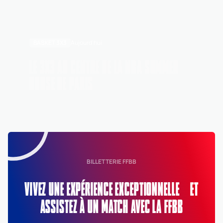
BASKET 3X3
Aujourd'hui
LE 3X3 AU CENTRE DE LA NBA SUMMER
HOUSE DE PARIS
BILLETTERIE FFBB
VIVEZ UNE EXPÉRIENCE EXCEPTIONNELLE ET
ASSISTEZ À UN MATCH AVEC LA FFBB