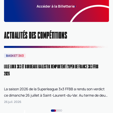
Accéder à la Billetterie
ACTUALITÉS DES COMPÉTITIONS
BASKET 3X3
B
LILLE LOKO 3X3 ET BORDEAUX BALLISTIK REMPORTENT L'OPEN DE FRANCE 3X3 FFBB
NA
2026
La saison 2026 de la Superleague 3x3 FFBB a rendu son verdict
Le
ce dimanche 26 juillet à Saint-Laurent-du-Var. Au terme de deux
La
journées de compétition disputées sur la plage Cousteau, Lille
di
26 juil. 2026
24 
Loko 3x3 chez les féminines et Bordeaux Ballistik chez les
Ju