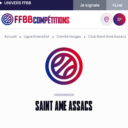
UNIVERS FFBB
Je signale
Live
COMPÉTITIONS
Accueil
Ligue Grand Est
Comité Vosges
Club Saint Ame Assacs
GES0088028
SAINT AME ASSACS