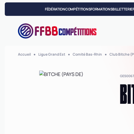
FÉDÉRATION
COMPÉTITIONS
FORMATIONS
BILLETTERIE
COMPÉTITIONS
Accueil
Ligue Grand Est
Comité Bas-Rhin
Club Bitche (
GES0067
BI