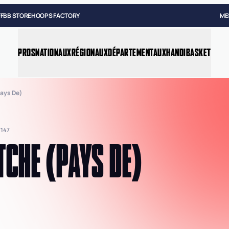
FFBB STORE
HOOPS FACTORY
ME
PROS
NATIONAUX
RÉGIONAUX
DÉPARTEMENTAUX
HANDIBASKET
pays De)
147
TCHE (PAYS DE)