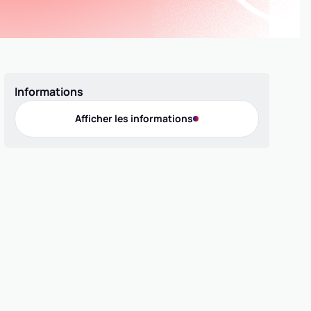
Informations
Afficher les informations
Offres de pratique
Micro Basket
Compétition 3x3
Compétition 5x5
Compétition MiniBasket
Loisir 3x3
Loisir 5x5
Labellisation
Contact
Téléphone
0608958839