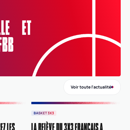
Ligue
GES
GRAND EST
ELLE ET
Comité
FBB
0055
MEUSE
Voir toute l'actualité
BASKET 3X3
EZ LES
LA RELÈVE DU 3X3 FRANÇAIS A