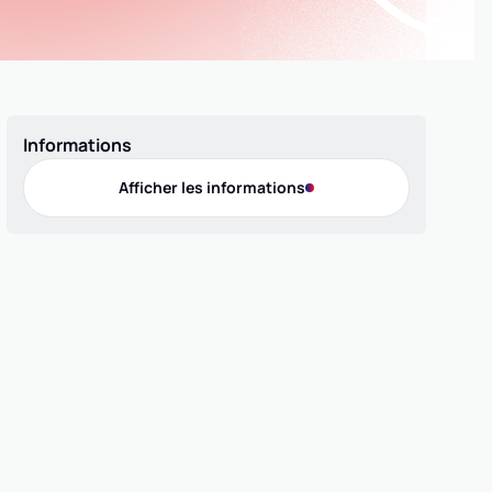
Informations
Afficher les informations
Offres de pratique
Compétition 3x3
Compétition 5x5
Compétition MiniBasket
Loisir 3x3
Loisir 5x5
Labellisation
Contact
Téléphone
0674863820
Adresse