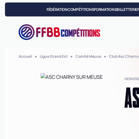
FÉDÉRATION
COMPÉTITIONS
FORMATIONS
BILLETTERIE
COMPÉTITIONS
Accueil
Ligue Grand Est
Comité Meuse
Club Asc Charny
GES0055
AS