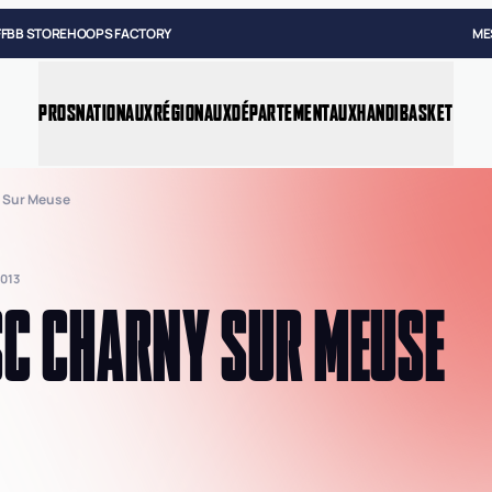
FFBB STORE
HOOPS FACTORY
ME
PROS
NATIONAUX
RÉGIONAUX
DÉPARTEMENTAUX
HANDIBASKET
 Sur Meuse
013
C CHARNY SUR MEUSE