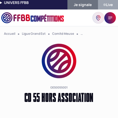
UNIVERS FFBB
Je signale
Live
COMPÉTITIONS
Accueil
Ligue Grand Est
Comité Meuse
Club Cd 55 Hors Associa
GES0055001
CD 55 HORS ASSOCIATION