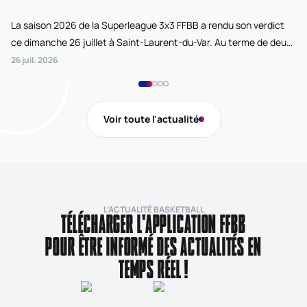
La saison 2026 de la Superleague 3x3 FFBB a rendu son verdict
Le
ce dimanche 26 juillet à Saint-Laurent-du-Var. Au terme de deux
La
journées de compétition disputées sur la plage Cousteau, Lille
di
26 juil. 2026
24 
Loko 3x3 chez les féminines et Bordeaux Ballistik chez les
Ju
masculins ont remporté l'Open de France 3x3 FFBB.
Na
Gi
Voir toute l'actualité
de
L’ACTUALITÉ BASKETBALL
TÉLÉCHARGER L'APPLICATION FFBB
POUR ÊTRE INFORMÉ DES ACTUALITÉS EN
TEMPS RÉEL !