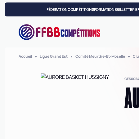
FÉDÉRATION
COMPÉTITIONS
FORMATIONS
BILLETTERIE
COMPÉTITIONS
Accueil
Ligue Grand Est
Comité Meurthe-Et-Moselle
Clu
GES005
AU