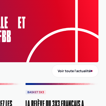
Nom
Audrey HUMBERT
Salle
ELLE ET
Nom
SALLE MUNICIPALE
FBB
Adresse
Rue des Tilleuls, 54590 Hussigny-Godbrange
Ligue
GES
GRAND EST
Voir toute l'actualité
Comité
0054
MEURTHE-ET-MOSELLE
BASKET 3X3
EZ LES
LA RELÈVE DU 3X3 FRANÇAIS A