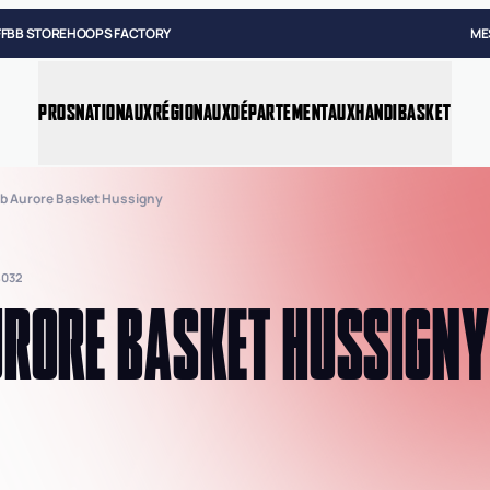
FFBB STORE
HOOPS FACTORY
ME
PROS
NATIONAUX
RÉGIONAUX
DÉPARTEMENTAUX
HANDIBASKET
b Aurore Basket Hussigny
4032
RORE BASKET HUSSIGNY