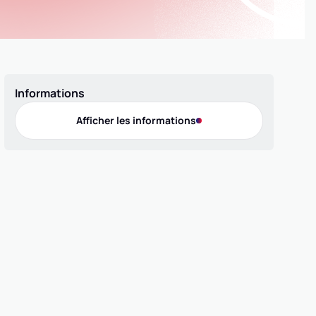
Informations
Afficher les informations
Offres de pratique
Compétition 5x5
Compétition MiniBasket
Loisir 5x5
Contact
Téléphone
0781968557
Adresse
MAIRIE, 54590 HUSSIGNY-GODBRANGE