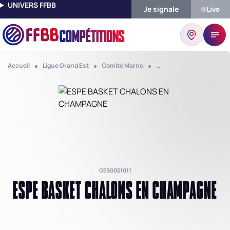
UNIVERS FFBB
Je signale
Live
COMPÉTITIONS
Accueil
Ligue Grand Est
Comité Marne
Club Espe Basket Chalo
GES0051011
ESPE BASKET CHALONS EN CHAMPAGNE