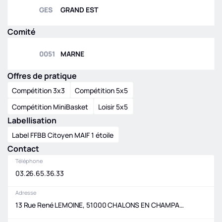
13
e
0
GES
GRAND EST
Comité
0051
MARNE
Offres de pratique
Compétition 3x3
Compétition 5x5
Compétition MiniBasket
Loisir 5x5
Labellisation
Label FFBB Citoyen MAIF 1 étoile
Contact
Téléphone
03.26.65.36.33
Adresse
13 Rue René LEMOINE, 51000 CHALONS EN CHAMPAGNE