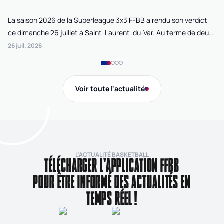
La saison 2026 de la Superleague 3x3 FFBB a rendu son verdict
Le
ce dimanche 26 juillet à Saint-Laurent-du-Var. Au terme de deux
La
journées de compétition disputées sur la plage Cousteau, Lille
di
26 juil. 2026
24 
Loko 3x3 chez les féminines et Bordeaux Ballistik chez les
Ju
masculins ont remporté l'Open de France 3x3 FFBB.
Na
Gi
Voir toute l'actualité
de
L’ACTUALITÉ BASKETBALL
TÉLÉCHARGER L'APPLICATION FFBB
POUR ÊTRE INFORMÉ DES ACTUALITÉS EN
TEMPS RÉEL !