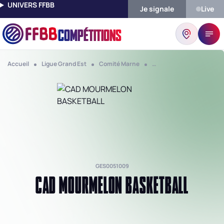
UNIVERS FFBB
Je signale
Live
COMPÉTITIONS
Accueil
Ligue Grand Est
Comité Marne
Club Cad Mourmelon Bas
GES0051009
CAD MOURMELON BASKETBALL