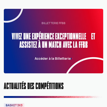
BILLETTERIE FFBB
VIVEZ UNE EXPÉRIENCE EXCEPTIONNELLE ET
ASSISTEZ À UN MATCH AVEC LA FFBB
Accéder à la Billetterie
ACTUALITÉS DES COMPÉTITIONS
BASKET 3X3
B