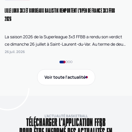
LILLE LOKO 3X3 ET BORDEAUX BALLISTIK REMPORTENT L'OPEN DE FRANCE 3X3 FFBB
NA
2026
La saison 2026 de la Superleague 3x3 FFBB a rendu son verdict
Le
ce dimanche 26 juillet à Saint-Laurent-du-Var. Au terme de deux
La
journées de compétition disputées sur la plage Cousteau, Lille
di
26 juil. 2026
24 
Loko 3x3 chez les féminines et Bordeaux Ballistik chez les
Ju
masculins ont remporté l'Open de France 3x3 FFBB.
Na
Gi
Voir toute l'actualité
de
L’ACTUALITÉ BASKETBALL
TÉLÉCHARGER L'APPLICATION FFBB