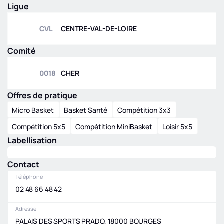
AMICALE LA
A
|
POULE A
Ligue
BOULANGERE
NATIONALE
WONDERLIGUE
FEMININE U15
CVL
CENTRE-VAL-DE-LOIRE
PDL
|
RA LA
ELITE
BOULANGERE
FEDE
|
NFU15
Comité
WONDERELIGUE
ELITE
|
POULE F
Pré nationale
2
e
0
0018
féminine
CHER
CVL
|
PNF
|
POULE
A
Offres de pratique
11
e
0
Micro Basket
Basket Santé
Compétition 3x3
Compétition 5x5
Compétition MiniBasket
Loisir 5x5
Labellisation
Contact
Téléphone
02 48 66 48 42
Adresse
PALAIS DES SPORTS PRADO, 18000 BOURGES