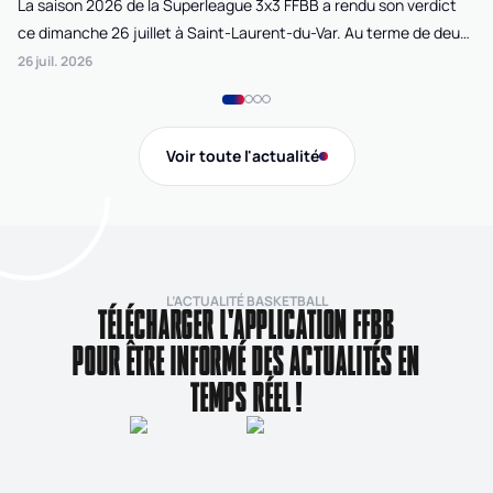
La saison 2026 de la Superleague 3x3 FFBB a rendu son verdict
Le
ce dimanche 26 juillet à Saint-Laurent-du-Var. Au terme de deux
La
journées de compétition disputées sur la plage Cousteau, Lille
di
26 juil. 2026
24 
Loko 3x3 chez les féminines et Bordeaux Ballistik chez les
Ju
masculins ont remporté l'Open de France 3x3 FFBB.
Na
Gi
Voir toute l'actualité
de
L’ACTUALITÉ BASKETBALL
TÉLÉCHARGER L'APPLICATION FFBB
POUR ÊTRE INFORMÉ DES ACTUALITÉS EN
TEMPS RÉEL !