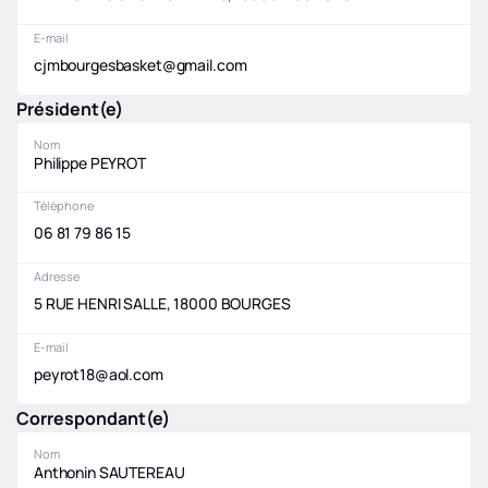
E-mail
cjmbourgesbasket@gmail.com
Président(e)
Nom
Philippe PEYROT
Téléphone
06 81 79 86 15
Adresse
5 RUE HENRI SALLE, 18000 BOURGES
E-mail
peyrot18@aol.com
Correspondant(e)
Nom
Anthonin SAUTEREAU