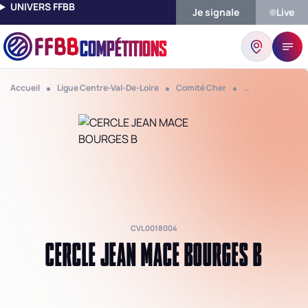
UNIVERS FFBB
Je signale
Live
COMPÉTITIONS
Accueil
Ligue Centre-Val-De-Loire
Comité Cher
Club Cercle Jea
CVL0018004
CERCLE JEAN MACE BOURGES B