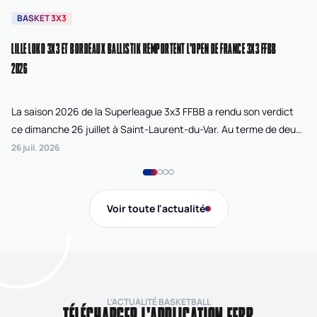
BASKET 3X3
B
LILLE LOKO 3X3 ET BORDEAUX BALLISTIK REMPORTENT L'OPEN DE FRANCE 3X3 FFBB
NA
2026
La saison 2026 de la Superleague 3x3 FFBB a rendu son verdict
Le
ce dimanche 26 juillet à Saint-Laurent-du-Var. Au terme de deux
La
journées de compétition disputées sur la plage Cousteau, Lille
di
26 juil. 2026
24 
Loko 3x3 chez les féminines et Bordeaux Ballistik chez les
Ju
masculins ont remporté l'Open de France 3x3 FFBB.
Na
Gi
Voir toute l'actualité
de
L’ACTUALITÉ BASKETBALL