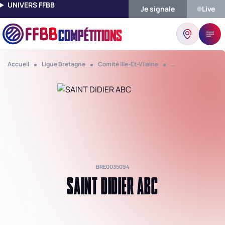
UNIVERS FFBB
Je signale
Live
COMPÉTITIONS
Accueil
Ligue Bretagne
Comité Ille-Et-Vilaine
Club Saint Didier A
BRE0035094
SAINT DIDIER ABC