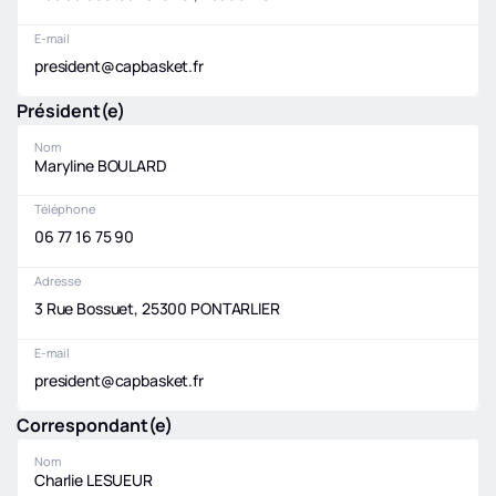
E-mail
president@capbasket.fr
Président(e)
Nom
Maryline BOULARD
Téléphone
06 77 16 75 90
Adresse
3 Rue Bossuet, 25300 PONTARLIER
E-mail
president@capbasket.fr
Correspondant(e)
Nom
Charlie LESUEUR