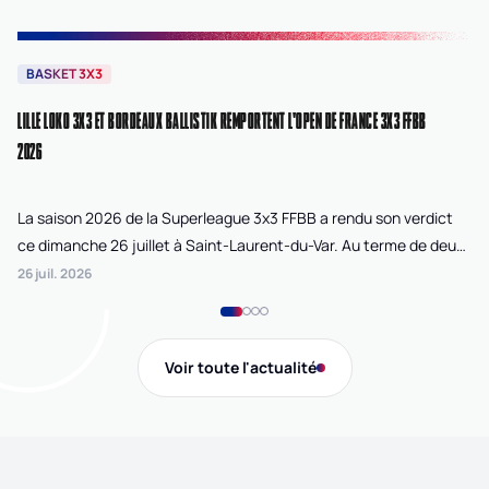
BASKET 3X3
B
LILLE LOKO 3X3 ET BORDEAUX BALLISTIK REMPORTENT L'OPEN DE FRANCE 3X3 FFBB
NA
2026
La saison 2026 de la Superleague 3x3 FFBB a rendu son verdict
Le
ce dimanche 26 juillet à Saint-Laurent-du-Var. Au terme de deux
La
journées de compétition disputées sur la plage Cousteau, Lille
di
26 juil. 2026
24 
Loko 3x3 chez les féminines et Bordeaux Ballistik chez les
Ju
masculins ont remporté l'Open de France 3x3 FFBB.
Na
Gi
Voir toute l'actualité
de